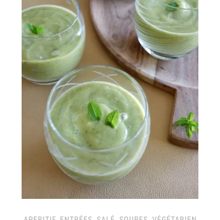
APERITIF
,
ENTRÉES
,
SALÉ
,
SOUPES
,
VÉGÉTARIEN