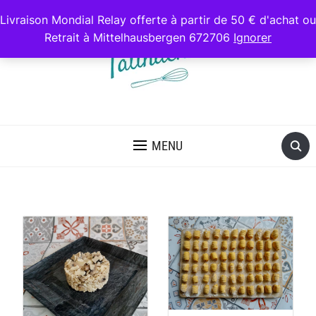
Livraison Mondial Relay offerte à partir de 50 € d'achat ou
Retrait à Mittelhausbergen 672706
Ignorer
RECETTES GOURMANDES ET HEALTHY
MENU